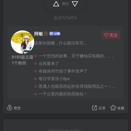
评分
欢迎为Ta评分
阿银
关注
这家伙很懒，什么都没有写...
一个悲伤的故事，关于赚钱买电脑的。。。
9193篇主题
1个粉丝
台风要来了
有媒体对竹知了事件发声了
每日学英语小tips
普通人也能买的起的全球顶级用品之一：WD-40润滑除锈剂！
一千公里内最好的高铁站！
赞赏
分享
收藏