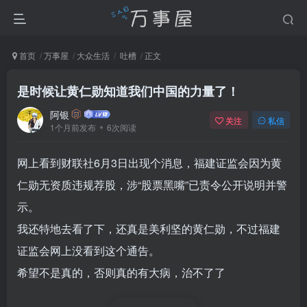
首页
万事屋
大众生活
吐槽
正文
是时候让黄仁勋知道我们中国的力量了！
阿银
关注
私信
1个月前发布
6次阅读
网上看到财联社6月3日出现个消息，福建证监会因为黄
仁勋无资质违规荐股，涉“股票黑嘴”已责令公开说明并警
示。
我还特地去看了下，还真是美利坚的黄仁勋，不过福建
证监会网上没看到这个通告。
希望不是真的，否则真的有大病，治不了了