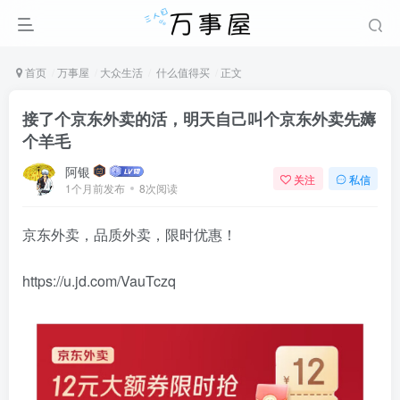
首页
万事屋
大众生活
什么值得买
正文
接了个京东外卖的活，明天自己叫个京东外卖先薅
个羊毛
阿银
关注
私信
1个月前发布
8次阅读
京东外卖，品质外卖，限时优惠！
https://u.jd.com/VauTczq