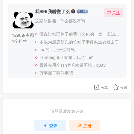
我996我骄傲了么
关注
这家伙很懒，什么都没有写...
听说过韩国棒子偷我们文化的，第一次知道我们会把文化送日本
1290篇主题
1个粉丝
本以为遥遥领先的竹知了事件风波要过去了
ma的，上班受鸟气
FFmpeg 9.0 发布，代号“Lei”
最近在用个ssh客户端很不错：quay
万事屋干两件事吧
分享
收藏
请登录后发表评论
登录
注册