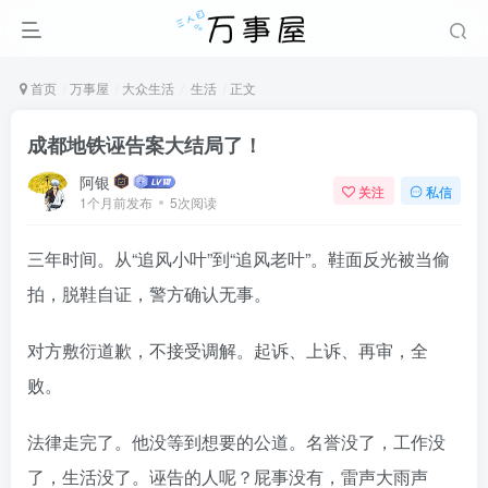
首页
万事屋
大众生活
生活
正文
成都地铁诬告案大结局了！
阿银
关注
私信
1个月前发布
5次阅读
三年时间。从“追风小叶”到“追风老叶”。鞋面反光被当偷
拍，脱鞋自证，警方确认无事。
对方敷衍道歉，不接受调解。起诉、上诉、再审，全
败。
法律走完了。他没等到想要的公道。名誉没了，工作没
了，生活没了。诬告的人呢？屁事没有，雷声大雨声