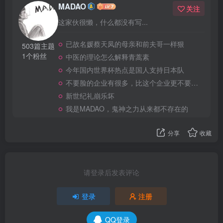
MADAO
关注
这家伙很懒，什么都没有写...
已故名媛蔡天凤的母亲和前夫哥一样狠
503篇主题
1个粉丝
中医的理论怎么解释青蒿素
今年国内世界杯热点是国人支持日本队
不要脸的企业有很多，比这个企业更不要脸的，应该就没有了
新世纪礼崩乐坏
我是MADAO，鬼神之力从来都不存在的
分享
收藏
请登录后发表评论
登录
注册
QQ登录