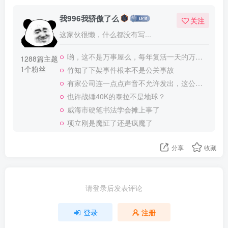
我996我骄傲了么
关注
这家伙很懒，什么都没有写...
哟，这不是万事屋么，每年复活一天的万事屋
1288篇主题
1个粉丝
竹知了下架事件根本不是公关事故
有家公司连一点点声音不允许发出，这公司做大了就是我国乃至全世界的灾难
也许战锤40K的泰拉不是地球？
威海市硬笔书法学会摊上事了
项立刚是魔怔了还是疯魔了
分享
收藏
请登录后发表评论
登录
注册