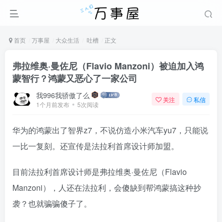
首页
万事屋
大众生活
吐槽
正文
弗拉维奥·曼佐尼（Flavio Manzoni）被迫加入鸿
蒙智行？鸿蒙又恶心了一家公司
我996我骄傲了么
关注
私信
1个月前发布
5次阅读
华为的鸿蒙出了智界z7，不说仿造小米汽车yu7，只能说
一比一复刻。还宣传是法拉利首席设计师加盟。
目前法拉利首席设计师是弗拉维奥·曼佐尼（Flavio
Manzoni），人还在法拉利，会傻缺到帮鸿蒙搞这种抄
袭？也就骗骗傻子了。