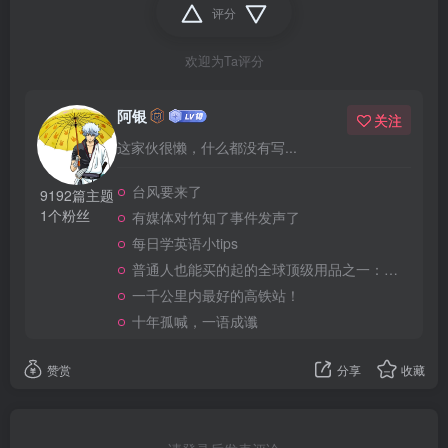
评分
欢迎为Ta评分
阿银
关注
这家伙很懒，什么都没有写...
台风要来了
9192篇主题
1个粉丝
有媒体对竹知了事件发声了
每日学英语小tips
普通人也能买的起的全球顶级用品之一：WD-40润滑除锈剂！
一千公里内最好的高铁站！
十年孤喊，一语成谶
赞赏
分享
收藏