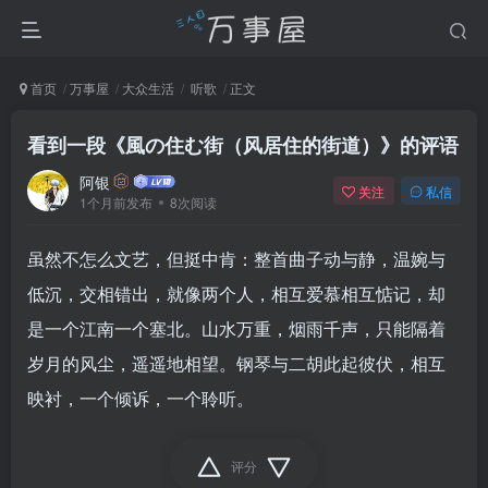
首页
万事屋
大众生活
听歌
正文
看到一段《風の住む街（风居住的街道）》的评语
阿银
关注
私信
1个月前发布
8次阅读
虽然不怎么文艺，但挺中肯：整首曲子动与静，温婉与
低沉，交相错出，就像两个人，相互爱慕相互惦记，却
是一个江南一个塞北。山水万重，烟雨千声，只能隔着
岁月的风尘，遥遥地相望。钢琴与二胡此起彼伏，相互
映衬，一个倾诉，一个聆听。
评分