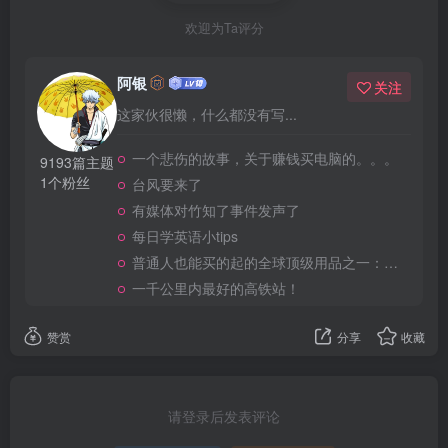
欢迎为Ta评分
阿银
关注
这家伙很懒，什么都没有写...
一个悲伤的故事，关于赚钱买电脑的。。。
9193篇主题
1个粉丝
台风要来了
有媒体对竹知了事件发声了
每日学英语小tips
普通人也能买的起的全球顶级用品之一：WD-40润滑除锈剂！
一千公里内最好的高铁站！
赞赏
分享
收藏
请登录后发表评论