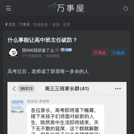
首页
万事屋
大众生活
生活
正文
什么事能让高中班主任破防？
我996我骄傲了么
关注
私信
1个月前发布
8次阅读
高考过后，老师成了群里唯一多余的人