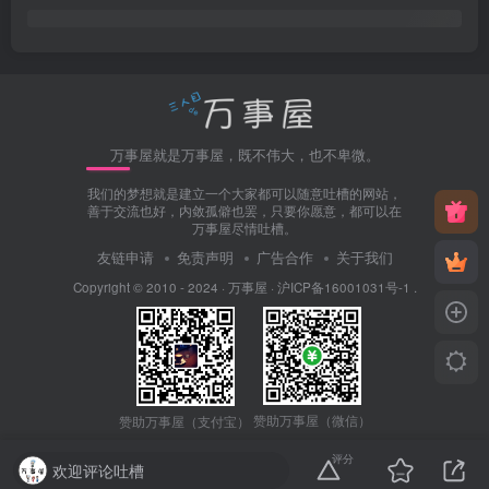
万事屋就是万事屋，既不伟大，也不卑微。
我们的梦想就是建立一个大家都可以随意吐槽的网站，
善于交流也好，内敛孤僻也罢，只要你愿意，都可以在
万事屋尽情吐槽。
友链申请
免责声明
广告合作
关于我们
Copyright © 2010 - 2024 ·
万事屋
·
沪ICP备16001031号-1
.
赞助万事屋（微信）
赞助万事屋（支付宝）
评分
欢迎评论吐槽