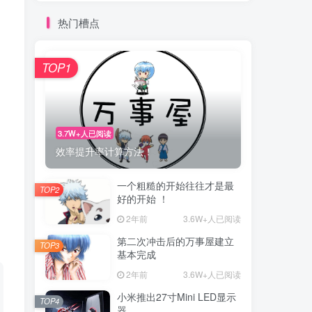
热门槽点
TOP1
3.7W+人已阅读
效率提升率计算方法！
一个粗糙的开始往往才是最
TOP2
好的开始 ！
2年前
3.6W+人已阅读
第二次冲击后的万事屋建立
TOP3
基本完成
2年前
3.6W+人已阅读
小米推出27寸Mini LED显示
TOP4
器