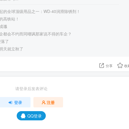
起的全球顶级用品之一：WD-40润滑除锈剂！
的高铁站！
成谶
企都会不约而同嘲讽那家说不得的车企？
于堕落了
明天就立秋了
分享
收
请登录后发表评论
登录
注册
QQ登录