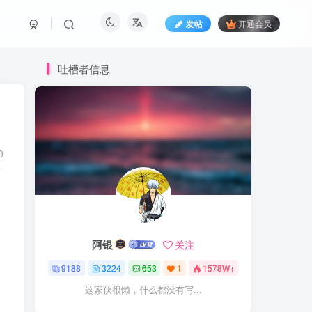
发帖
开通会员
吐槽者信息
0
阿银
关注
9188
3224
653
1
1578W+
这家伙很懒，什么都没有写...