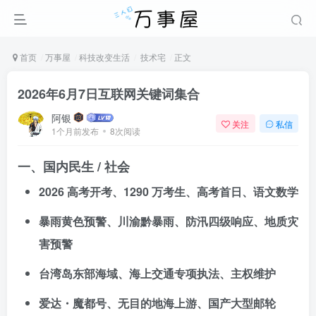
首页
万事屋
科技改变生活
技术宅
正文
2026年6月7日互联网关键词集合
阿银
关注
私信
1个月前发布
8次阅读
一、国内民生 / 社会
2026 高考开考、1290 万考生、高考首日、语文数学
暴雨黄色预警、川渝黔暴雨、防汛四级响应、地质灾
害预警
台湾岛东部海域、海上交通专项执法、主权维护
爱达・魔都号、无目的地海上游、国产大型邮轮