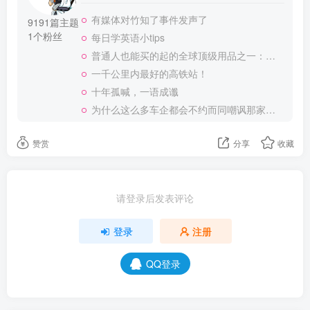
有媒体对竹知了事件发声了
9191篇主题
1个粉丝
每日学英语小tips
普通人也能买的起的全球顶级用品之一：WD-40润滑除锈剂！
一千公里内最好的高铁站！
十年孤喊，一语成谶
为什么这么多车企都会不约而同嘲讽那家说不得的车企？
赞赏
分享
收藏
请登录后发表评论
登录
注册
QQ登录