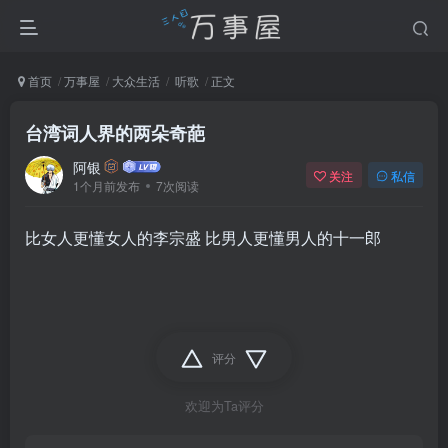
首页
万事屋
大众生活
听歌
正文
台湾词人界的两朵奇葩
阿银
关注
私信
1个月前发布
7次阅读
比女人更懂女人的李宗盛 比男人更懂男人的十一郎
评分
欢迎为Ta评分