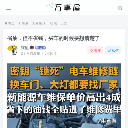
首页
万事屋
大众生活
吐槽
正文
省油，但不省钱，买车的时候要想清楚了
阿银
关注
私信
2个月前发布
5次阅读