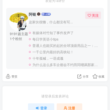
欢迎为Ta评分
阿银
关注
这家伙很懒，什么都没有写...
有媒体对竹知了事件发声了
9191篇主题
1个粉丝
每日学英语小tips
普通人也能买的起的全球顶级用品之一：WD-40润滑除锈剂！
一千公里内最好的高铁站！
十年孤喊，一语成谶
为什么这么多车企都会不约而同嘲讽那家说不得的车企？
赞赏
分享
收藏
请登录后发表评论
登录
注册