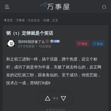
首页
万事屋
大众生活
吐槽
正文
韬（τ）定律就是个笑话
我996我骄傲了么
关注
私信
2个月前更新
12次阅读
和之前三进制一样，搞个话题，蹭个热度，还立个标
杆，成功了就是华为牛逼，失败了就去特么的，反正网
友的记忆就三秒，跟条鱼似的。至于成功，传统艺能，
技术占一成，营销打9成9
评分
欢迎为Ta评分