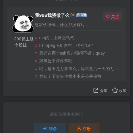
我996我骄傲了么
关注
这家伙很懒，什么都没有写...
ma的，上班受鸟气
1292篇主题
1个粉丝
FFmpeg 9.0 发布，代号“Lei”
最近在用个ssh客户端很不错：quay
万事屋干两件事吧
哟，这不是万事屋么，每年复活一天的万事屋
竹知了下架事件根本不是公关事故
分享
收藏
请登录后发表评论
登录
注册