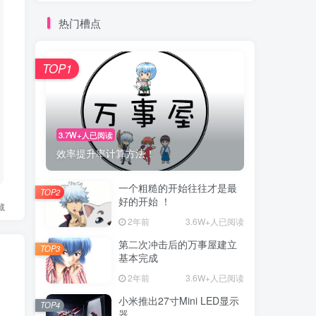
热门槽点
TOP1
3.7W+人已阅读
效率提升率计算方法！
一个粗糙的开始往往才是最
TOP2
好的开始 ！
藏
2年前
3.6W+人已阅读
第二次冲击后的万事屋建立
TOP3
基本完成
2年前
3.6W+人已阅读
小米推出27寸Mini LED显示
TOP4
器