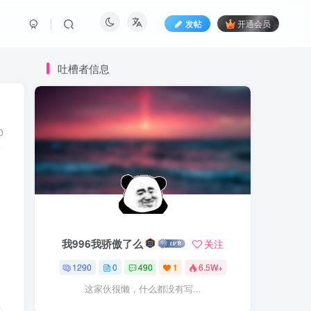
发帖
开通会员
吐槽者信息
0
我996我骄傲了么
关注
1290
0
490
1
6.5W+
这家伙很懒，什么都没有写...