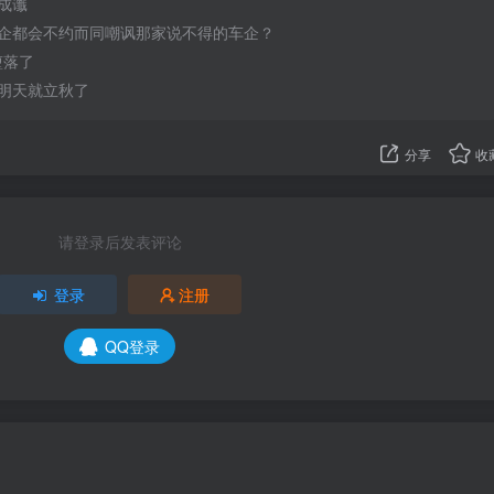
成谶
企都会不约而同嘲讽那家说不得的车企？
于堕落了
明天就立秋了
分享
收
请登录后发表评论
登录
注册
QQ登录