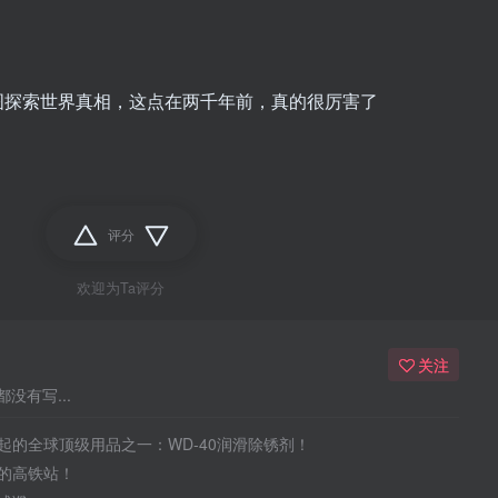
图探索世界真相，这点在两千年前，真的很厉害了
评分
欢迎为Ta评分
关注
没有写...
起的全球顶级用品之一：WD-40润滑除锈剂！
的高铁站！