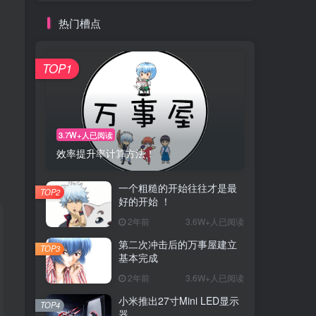
热门槽点
TOP1
3.7W+人已阅读
效率提升率计算方法！
一个粗糙的开始往往才是最
TOP2
好的开始 ！
2年前
3.6W+人已阅读
第二次冲击后的万事屋建立
TOP3
基本完成
2年前
3.6W+人已阅读
小米推出27寸Mini LED显示
TOP4
器