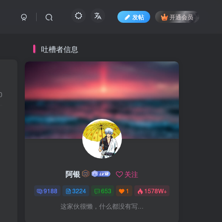
发帖
开通会员
吐槽者信息
0
阿银
关注
9188
3224
653
1
1578W+
这家伙很懒，什么都没有写...