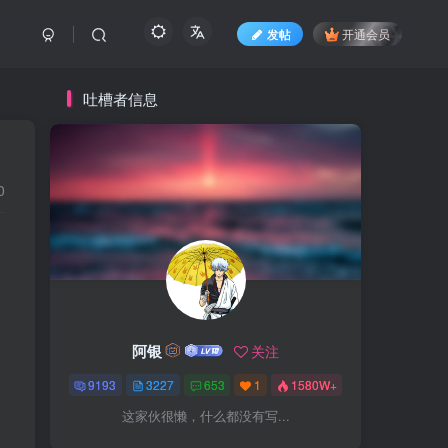
发帖
开通会员
吐槽者信息
0
，
阿银
关注
9193
3227
653
1
1580W+
这家伙很懒，什么都没有写...