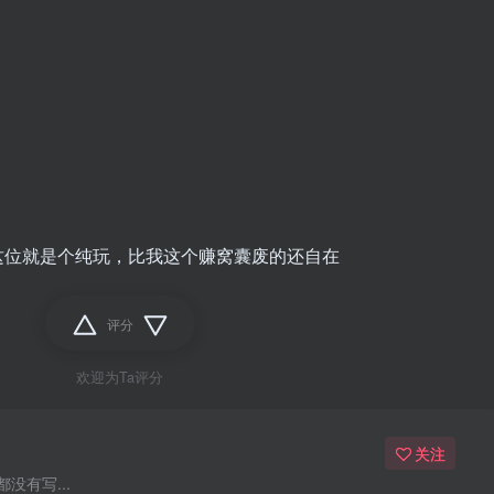
这位就是个纯玩，比我这个赚窝囊废的还自在
评分
欢迎为Ta评分
关注
没有写...