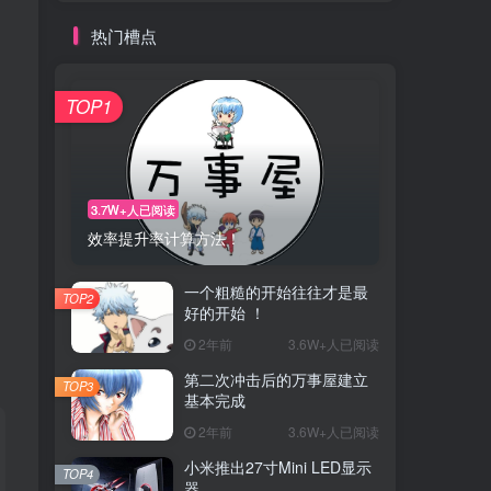
热门槽点
TOP1
3.7W+人已阅读
效率提升率计算方法！
一个粗糙的开始往往才是最
TOP2
好的开始 ！
2年前
3.6W+人已阅读
第二次冲击后的万事屋建立
TOP3
基本完成
2年前
3.6W+人已阅读
小米推出27寸Mini LED显示
TOP4
器