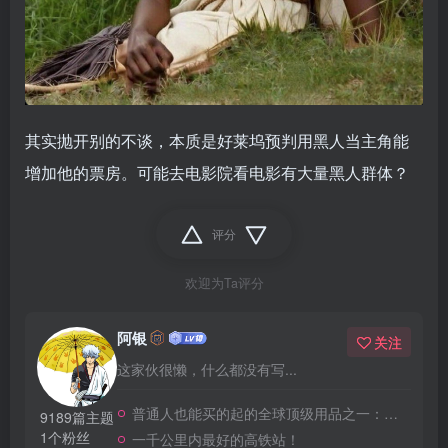
其实抛开别的不谈，本质是好莱坞预判用黑人当主角能
增加他的票房。可能去电影院看电影有大量黑人群体？
评分
欢迎为Ta评分
阿银
关注
这家伙很懒，什么都没有写...
普通人也能买的起的全球顶级用品之一：WD-40润滑除锈剂！
9189篇主题
1个粉丝
一千公里内最好的高铁站！