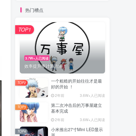
热门槽点
TOP1
3.7W+人已阅读
效率提升率计算方法！
一个粗糙的开始往往才是最
TOP2
好的开始 ！
2年前
3.6W+人已阅读
第二次冲击后的万事屋建立
TOP3
基本完成
2年前
3.6W+人已阅读
小米推出27寸Mini LED显示
TOP4
器