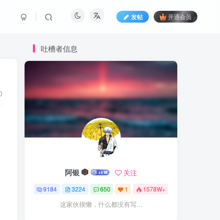
发帖
开通会员
吐槽者信息
0
阿银
关注
9184
3224
650
1
1578W+
这家伙很懒，什么都没有写...