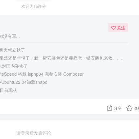
欢迎为Ta评分
关注
没有写...
明天就立秋了
Speed果然还是年轻了，新一键安装包还是要靠老一键安装包来救。。。
终于也对国内妥协了
eSpeed 搭载 lsphp84 完整安装 Composer
Ubuntu22.04卸载snapd
强目前现状
分享
收
请登录后发表评论