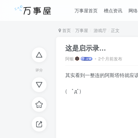
万事屋首页
槽点资讯
网络
首页
万事屋
游戏厅
正文
这是启示录…
阿银
2个月前发布
评分
其实看到一整连的阿斯塔特就应
( ﾟдﾟ)