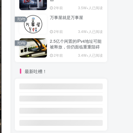
2年前
3.5W+人已阅读
万事屋就是万事屋
TOP5
2年前
3.4W+人已阅读
2.5亿个闲置的IPv4地址可能
TOP6
被释放，但仍面临重重阻碍
2年前
3.4W+人已阅读
最新吐槽！