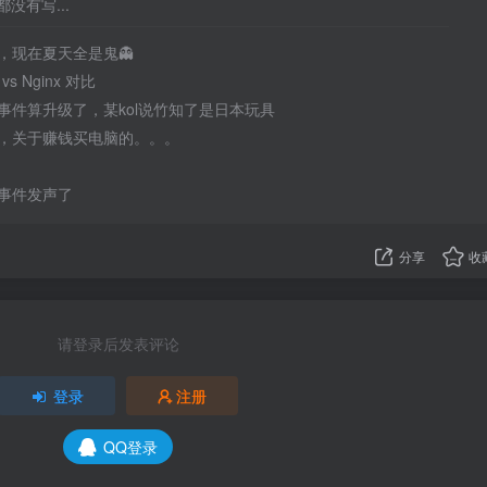
没有写...
，现在夏天全是鬼👻
 vs Nginx 对比
事件算升级了，某kol说竹知了是日本玩具
，关于赚钱买电脑的。。。
事件发声了
分享
收
请登录后发表评论
登录
注册
QQ登录