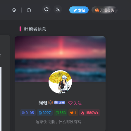
发帖
开通会员
吐槽者信息
0
阿银
关注
9195
3227
653
1
1580W+
这家伙很懒，什么都没有写...