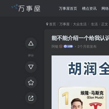
万事屋首页
槽点资讯
网络
首页
万事屋
大众生活
生活
正文
能不能介绍一个给我认
阿银
2个月前发布
评分