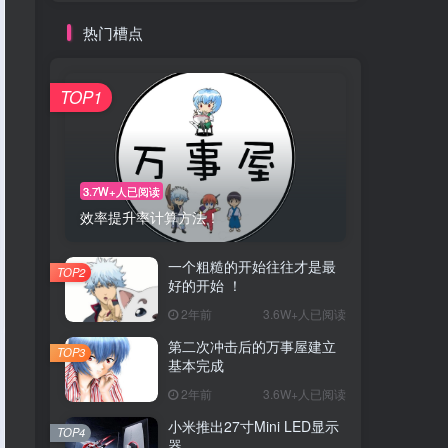
热门槽点
TOP1
3.7W+人已阅读
效率提升率计算方法！
一个粗糙的开始往往才是最
TOP2
好的开始 ！
2年前
3.6W+人已阅读
第二次冲击后的万事屋建立
TOP3
基本完成
2年前
3.6W+人已阅读
小米推出27寸Mini LED显示
TOP4
器