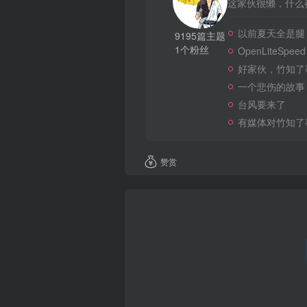
这家伙很懒，什么都
以前夏天全是腿
9195篇主题
1个粉丝
OpenLiteSpeed
好家伙，竹知了
一个悲伤的故事
台风要来了
有媒体对竹知了
赞赏