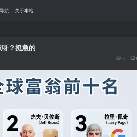
导航
关于本站
识呀？挺急的
5