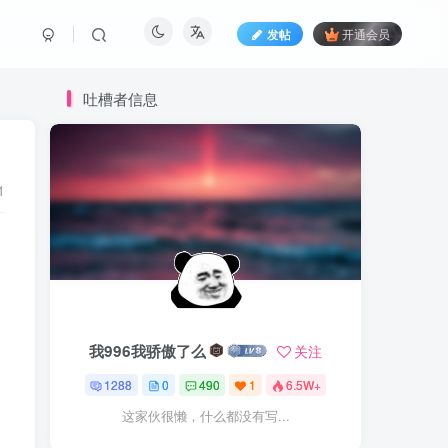
发帖
开通会员
吐槽者信息
1
我996我骄傲了么
关注
1288
0
490
1
6.5W+
这家伙很懒，什么都没有写...