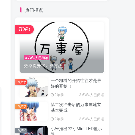
热门槽点
TOP1
3.7W+人已阅读
效率提升率计算方法！
一个粗糙的开始往往才是最
TOP2
好的开始 ！
2年前
3.6W+人已阅读
第二次冲击后的万事屋建立
TOP3
基本完成
2年前
3.6W+人已阅读
小米推出27寸Mini LED显示
TOP4
器