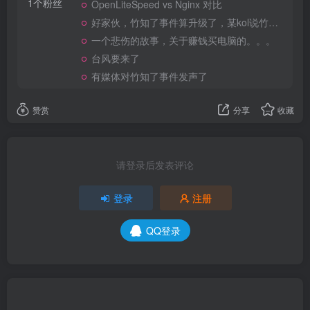
1个粉丝
OpenLiteSpeed vs Nginx 对比
好家伙，竹知了事件算升级了，某kol说竹知了是日本玩具
一个悲伤的故事，关于赚钱买电脑的。。。
台风要来了
有媒体对竹知了事件发声了
赞赏
分享
收藏
请登录后发表评论
登录
注册
QQ登录