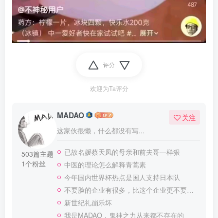
评分
欢迎为Ta评分
MADAO
关注
这家伙很懒，什么都没有写...
已故名媛蔡天凤的母亲和前夫哥一样狠
503篇主题
1个粉丝
中医的理论怎么解释青蒿素
今年国内世界杯热点是国人支持日本队
不要脸的企业有很多，比这个企业更不要脸的，应该就没有了
新世纪礼崩乐坏
我是MADAO，鬼神之力从来都不存在的