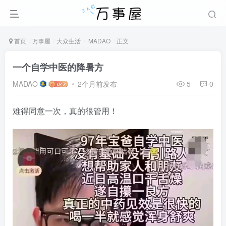
首页
万事屋
大众生活
MADAO
正文
一个自学中医的降暑方
MADAO
2个月前发布
5
0
难得同意一次，真的很管用！