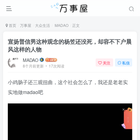
首页
万事屋
大众生活
MADAO
正文
宣扬普信男这种观念的杨笠还没死，却容不下户晨
风这样的人物
MADAO
关注
私信
8个月前更新
17次阅读
小鸡肠子还三观扭曲，这个社会怎么了，我还是老老实
实地做madao吧