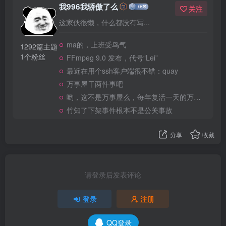
我996我骄傲了么
关注
这家伙很懒，什么都没有写...
ma的，上班受鸟气
1292篇主题
1个粉丝
FFmpeg 9.0 发布，代号“Lei”
最近在用个ssh客户端很不错：quay
万事屋干两件事吧
哟，这不是万事屋么，每年复活一天的万事屋
竹知了下架事件根本不是公关事故
分享
收藏
请登录后发表评论
登录
注册
QQ登录