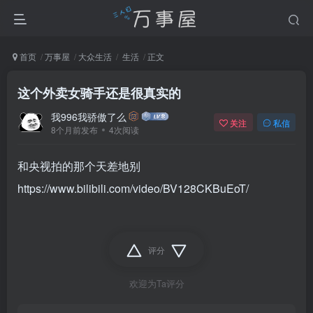
首页
万事屋
大众生活
生活
正文
这个外卖女骑手还是很真实的
我996我骄傲了么
关注
私信
8个月前发布
4次阅读
和央视拍的那个天差地别
https://www.bilibili.com/video/BV128CKBuEoT/
评分
欢迎为Ta评分