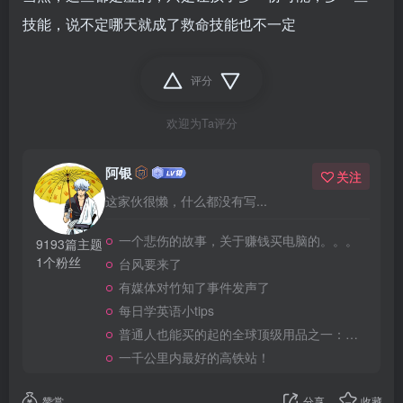
技能，说不定哪天就成了救命技能也不一定
评分
欢迎为Ta评分
阿银
关注
这家伙很懒，什么都没有写...
一个悲伤的故事，关于赚钱买电脑的。。。
9193篇主题
1个粉丝
台风要来了
有媒体对竹知了事件发声了
每日学英语小tips
普通人也能买的起的全球顶级用品之一：WD-40润滑除锈剂！
一千公里内最好的高铁站！
赞赏
分享
收藏