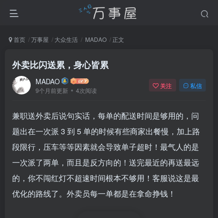
首页
万事屋
大众生活
MADAO
正文
外卖比闪送累，身心皆累
MADAO
关注
私信
9个月前更新
4次阅读
兼职送外卖后说句实话，每单的配送时间是够用的，问
题出在一次派
3
到
5
单的时候有些商家出餐慢，加上路
段限行，压车等等因素就会导致单子超时！最气人的是
一次派了两单，而且是反方向的！送完最近的再送最远
的，你不闯红灯不超速时间根本不够用！客服说这是最
优化的路线了。外卖员每一单都是在拿命挣钱！