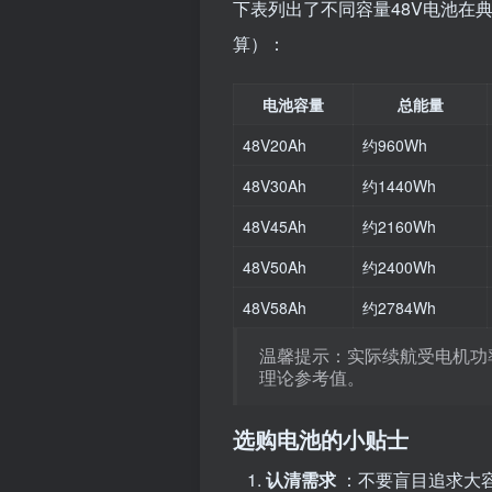
下表列出了不同容量48V电池在典
算）：
电池容量
总能量
48V20Ah
约960Wh
48V30Ah
约1440Wh
48V45Ah
约2160Wh
48V50Ah
约2400Wh
48V58Ah
约2784Wh
温馨提示：实际续航受电机功
理论参考值。
选购电池的小贴士
认清需求
：不要盲目追求大容