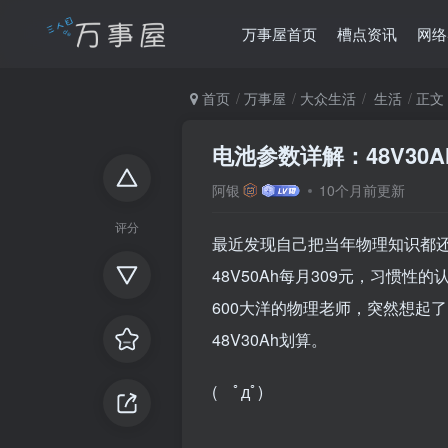
万事屋首页
槽点资讯
网络
首页
万事屋
大众生活
生活
正文
电池参数详解：48V3
阿银
10个月前更新
评分
最近发现自己把当年物理知识都
48V50Ah每月309元，习惯性
600大洋的物理老师，突然想起了
48V30Ah划算。
( ﾟдﾟ)