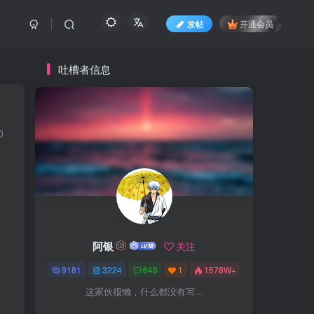
发帖
开通会员
吐槽者信息
0
阿银
关注
9181
3224
649
1
1578W+
这家伙很懒，什么都没有写...