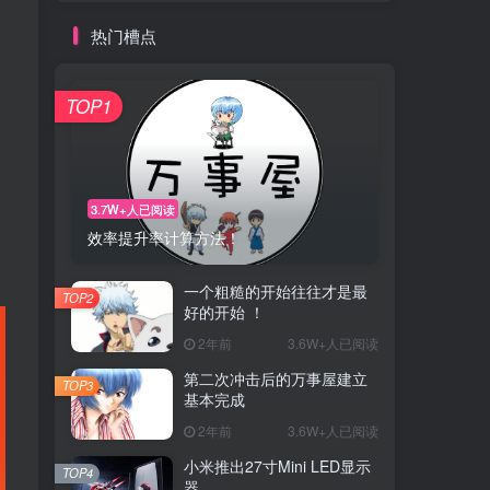
热门槽点
TOP1
3.7W+人已阅读
效率提升率计算方法！
一个粗糙的开始往往才是最
TOP2
好的开始 ！
2年前
3.6W+人已阅读
第二次冲击后的万事屋建立
TOP3
基本完成
2年前
3.6W+人已阅读
小米推出27寸Mini LED显示
TOP4
器