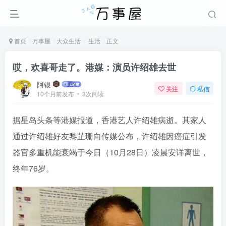
首页
万事屋
大众生活
生活
正文
哎，欢喜哥走了。港媒：演员许绍雄去世
阿银
关注
私信
10个月前发布
3次阅读
据星岛头条等港媒报道，香港艺人许绍雄病逝。其家人
通过许绍雄好友黎芷珊向传媒公布，许绍雄因癌症引发
器官多重机能衰竭于今日（10月28日）凌晨安详离世，
终年76岁。