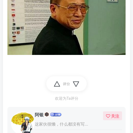
评分
欢迎为Ta评分
阿银
关注
这家伙很懒，什么都没有写...