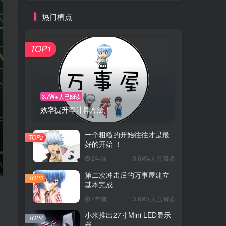
热门槽点
TOP1
3.7W+人已阅读
效率提升率计算方法！
一个粗糙的开始往往才是最
TOP2
好的开始 ！
2年前
3.6W+人已阅读
第二次冲击后的万事屋建立
TOP3
基本完成
2年前
3.6W+人已阅读
小米推出27寸Mini LED显示
TOP4
器