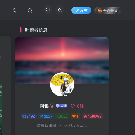
发帖
开通会员
吐槽者信息
？
0
阿银
关注
9192
3227
653
1
1580W+
这家伙很懒，什么都没有写...