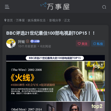
首页
万事屋
娱乐腐坏生活
影视分享
正文
BBC评选21世纪最佳100部电视剧TOP15！！
阿银
关注
私信
10个月前更新
6次阅读