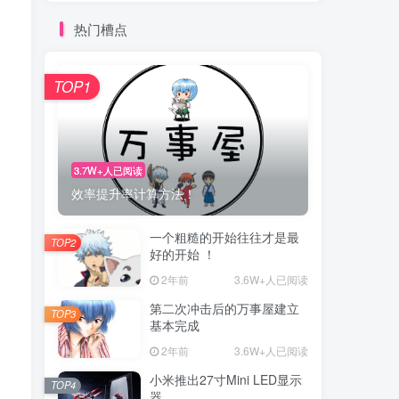
热门槽点
TOP1
3.7W+人已阅读
效率提升率计算方法！
一个粗糙的开始往往才是最
TOP2
好的开始 ！
2年前
3.6W+人已阅读
第二次冲击后的万事屋建立
TOP3
基本完成
2年前
3.6W+人已阅读
小米推出27寸Mini LED显示
TOP4
器