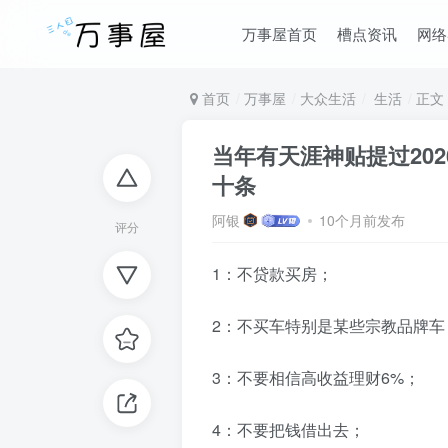
万事屋首页
槽点资讯
网络
首页
万事屋
大众生活
生活
正文
当年有天涯神贴提过202
十条
阿银
10个月前发布
评分
1：不贷款买房；
2：不买车特别是某些宗教品牌车
3：不要相信高收益理财6%；
4：不要把钱借出去；