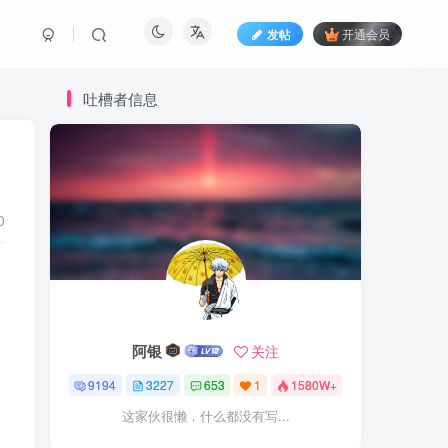
发帖
开通会员
吐槽者信息
0
阿银
关注
9194
3227
653
1
1580W+
这家伙很懒，什么都没有写...