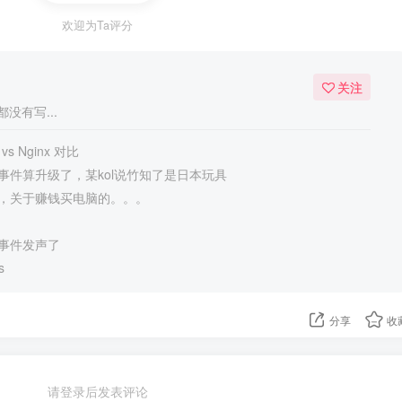
欢迎为Ta评分
关注
没有写...
 vs Nginx 对比
事件算升级了，某kol说竹知了是日本玩具
，关于赚钱买电脑的。。。
事件发声了
s
分享
收
请登录后发表评论