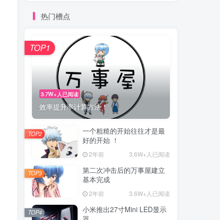
热门槽点
TOP1
3.7W+人已阅读
效率提升率计算方法！
一个粗糙的开始往往才是最
TOP2
好的开始 ！
2年前
3.6W+人已阅读
第二次冲击后的万事屋建立
TOP3
基本完成
2年前
3.6W+人已阅读
小米推出27寸Mini LED显示
TOP4
器