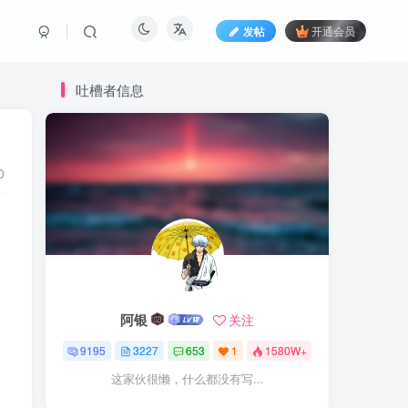
发帖
开通会员
吐槽者信息
0
阿银
关注
9195
3227
653
1
1580W+
这家伙很懒，什么都没有写...