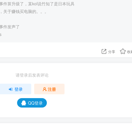
事件算升级了，某kol说竹知了是日本玩具
，关于赚钱买电脑的。。。
事件发声了
s
分享
收
请登录后发表评论
登录
注册
QQ登录