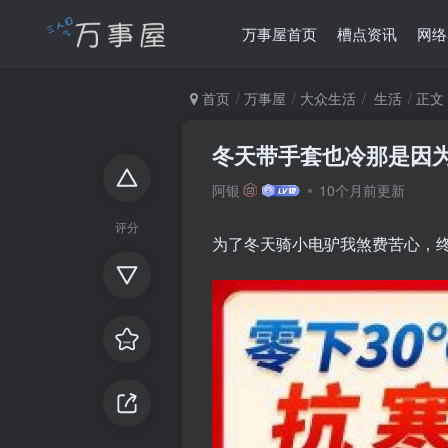
万事屋首页
槽点资讯
网络
首页
万事屋
大众生活
生活
正文
冬天带手套也冷那是因
阿银
10个月前更新
评分
为了冬天骑小电驴我煞费苦心，