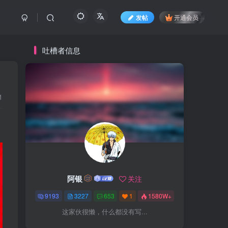
发帖
开通会员
吐槽者信息
1
阿银
关注
9193
3227
653
1
1580W+
这家伙很懒，什么都没有写...