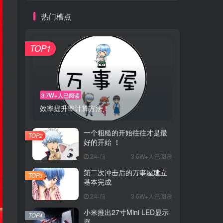
热门槽点
TOP1
3.7W+人已阅读
效率提升率计算方法！
一个粗糙的开始往往才是最
TOP2
好的开始 ！
2年前
3.6W+人已阅读
第二次冲击后的万事屋建立
TOP3
基本完成
2年前
3.6W+人已阅读
小米推出27寸Mini LED显示
TOP4
器