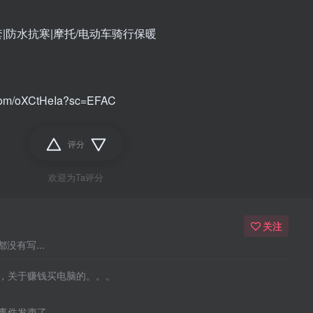
|防水抗寒|摩托/电动车骑行保暖
.com/oXCtHeIa?sc=EFAC
评分
欢迎为Ta评分
关注
没有写...
，关于赚钱买电脑的。。。
事件发声了