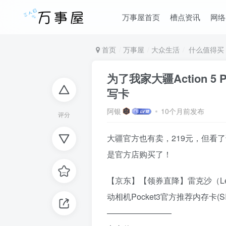
万事屋首页
槽点资讯
网络
首页
万事屋
大众生活
什么值得买
为了我家大疆Action 
写卡
阿银
10个月前发布
评分
大疆官方也有卖，219元，但看了
是官方店购买了！
【京东】【领券直降】雷克沙（Lexar）2
动相机Pocket3官方推荐内存卡(SIL
————————