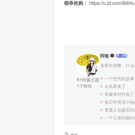
领券抢购：
https://u.jd.com/B6H
阿银
这家伙很懒，什么都
一个悲伤的故事
9192篇主题
1个粉丝
台风要来了
有媒体对竹知了
每日学英语小tip
普通人也能买的
一千公里内最好
赞赏