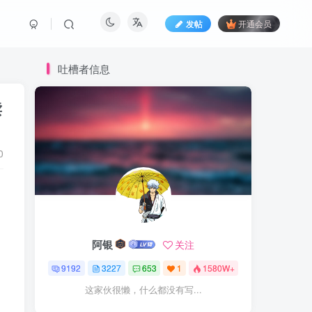
发帖
开通会员
吐槽者信息
读
0
阿银
关注
9192
3227
653
1
1580W+
这家伙很懒，什么都没有写...