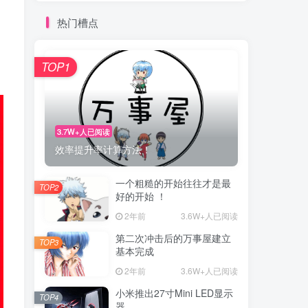
热门槽点
TOP1
3.7W+人已阅读
效率提升率计算方法！
一个粗糙的开始往往才是最
TOP2
好的开始 ！
2年前
3.6W+人已阅读
第二次冲击后的万事屋建立
TOP3
基本完成
2年前
3.6W+人已阅读
小米推出27寸Mini LED显示
TOP4
器