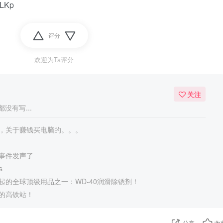
uLKp
评分
欢迎为Ta评分
关注
没有写...
，关于赚钱买电脑的。。。
事件发声了
s
起的全球顶级用品之一：WD-40润滑除锈剂！
的高铁站！
分享
收