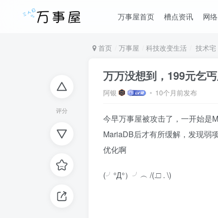
万事屋首页
槽点资讯
网络
首页
万事屋
科技改变生活
技术宅
万万没想到，199元乞丐
阿银
10个月前发布
评分
今早万事屋被攻击了，一开始是M
MariaDB后才有所缓解，发现
优化啊
(╯°Д°）╯︵ /(.□ . \)