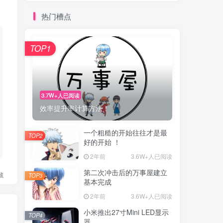
热门槽点
TOP1
3.7W+人已阅读
效率提升率计算方法！
一个粗糙的开始往往才是最
TOP2
好的开始 ！
2年前
3.6W+人已阅读
第二次冲击后的万事屋建立
藏
TOP3
基本完成
2年前
3.6W+人已阅读
小米推出27寸Mini LED显示
TOP4
器