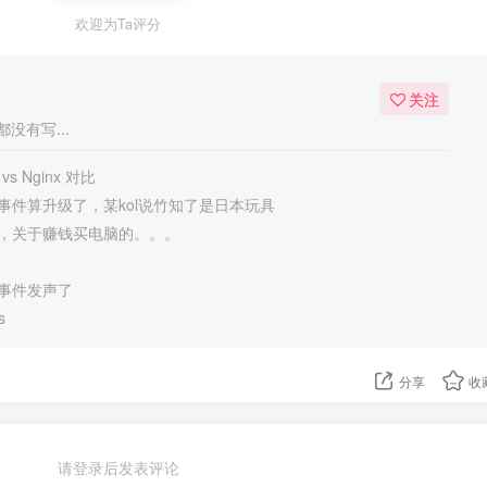
欢迎为Ta评分
关注
没有写...
 vs Nginx 对比
事件算升级了，某kol说竹知了是日本玩具
，关于赚钱买电脑的。。。
事件发声了
s
分享
收
请登录后发表评论