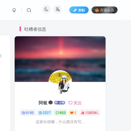
发帖
开通会员
吐槽者信息
0
阿银
关注
9195
3227
653
1
1580W+
这家伙很懒，什么都没有写...