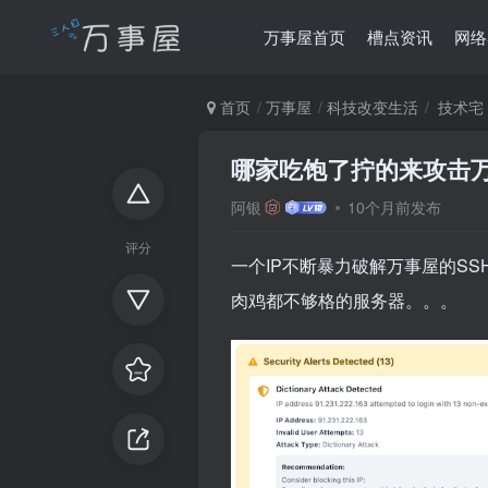
万事屋首页
槽点资讯
网络
首页
万事屋
科技改变生活
技术宅
哪家吃饱了拧的来攻击
阿银
10个月前发布
评分
一个IP不断暴力破解万事屋的S
肉鸡都不够格的服务器。。。