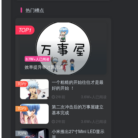
热门槽点
TOP1
3.7W+人已阅读
效率提升率计算方法！
一个粗糙的开始往往才是最
TOP2
好的开始 ！
2年前
3.6W+人已阅读
第二次冲击后的万事屋建立
TOP3
基本完成
2年前
3.6W+人已阅读
小米推出27寸Mini LED显示
TOP4
器