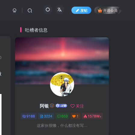
发帖
开通会员
吐槽者信息
0
做
阿银
关注
9188
3224
653
1
1578W+
这家伙很懒，什么都没有写...