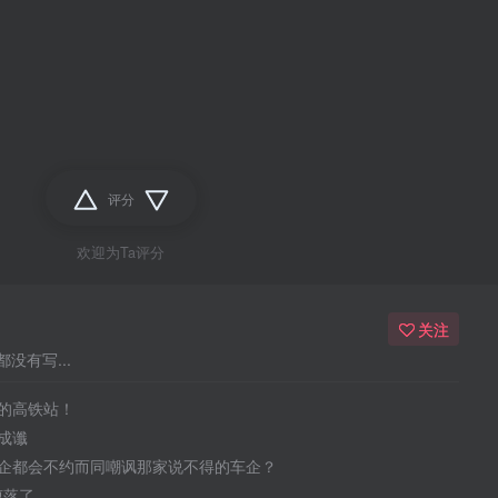
评分
欢迎为Ta评分
关注
没有写...
的高铁站！
成谶
企都会不约而同嘲讽那家说不得的车企？
于堕落了