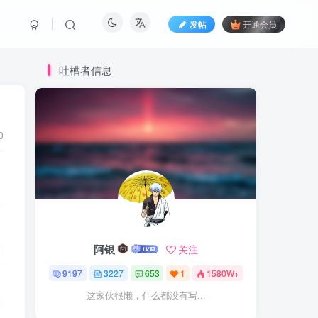
发帖
开通会员
吐槽者信息
0
阿银
关注
9197
3227
653
1
1580W+
这家伙很懒，什么都没有写...