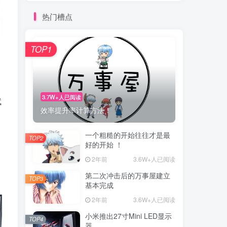
热门槽点
TOP1
3.7W+人已阅读
赋
效率提升率计算方法！
一个粗糙的开始往往才是最
TOP2
好的开始 ！
2年前
3.6W+人已阅读
第二次冲击后的万事屋建立
TOP3
基本完成
2年前
3.6W+人已阅读
小米推出27寸Mini LED显示
TOP4
器