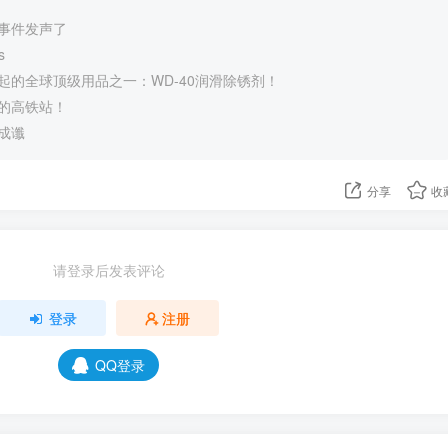
事件发声了
s
起的全球顶级用品之一：WD-40润滑除锈剂！
的高铁站！
成谶
分享
收
请登录后发表评论
登录
注册
QQ登录