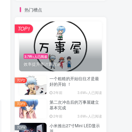
热门槽点
TOP1
3.7W+人已阅读
效率提升率计算方法！
一个粗糙的开始往往才是最
TOP2
好的开始 ！
2年前
3.6W+人已阅读
第二次冲击后的万事屋建立
TOP3
基本完成
2年前
3.6W+人已阅读
小米推出27寸Mini LED显示
TOP4
器