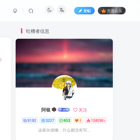
发帖
开通会员
吐槽者信息
0
阿银
关注
9192
3227
653
1
1580W+
这家伙很懒，什么都没有写...