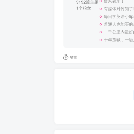
台风要来了
9192篇主题
1个粉丝
有媒体对竹知了
每日学英语小tip
普通人也能买的
一千公里内最好
十年孤喊，一语
赞赏