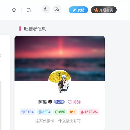
发帖
开通会员
吐槽者信息
0
阿银
关注
9184
3224
650
1
1578W+
这家伙很懒，什么都没有写...