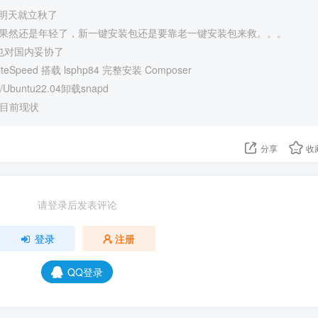
明天就立秋了
Speed果然还是年轻了，新一键安装包还是要靠老一键安装包来救。。。
终于也对国内妥协了
eSpeed 搭载 lsphp84 完整安装 Composer
Ubuntu22.04卸载snapd
强目前现状
分享
收
请登录后发表评论
登录
注册
QQ登录