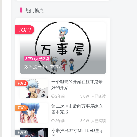
热门槽点
TOP1
3.7W+人已阅读
效率提升率计算方法！
一个粗糙的开始往往才是最
TOP2
好的开始 ！
2年前
3.6W+人已阅读
第二次冲击后的万事屋建立
TOP3
基本完成
2年前
3.6W+人已阅读
小米推出27寸Mini LED显示
TOP4
器