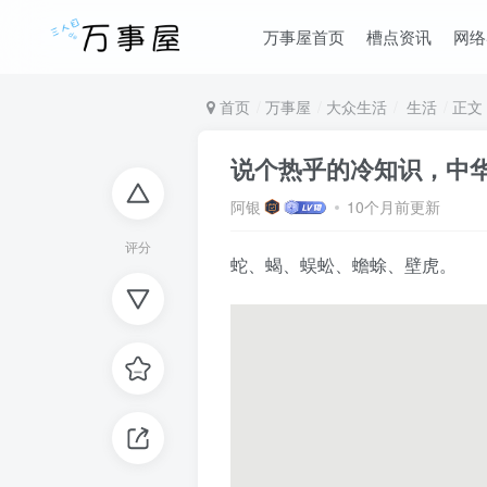
万事屋首页
槽点资讯
网络
首页
万事屋
大众生活
生活
正文
说个热乎的冷知识，中
阿银
10个月前更新
评分
蛇、蝎、蜈蚣、蟾蜍、壁虎。