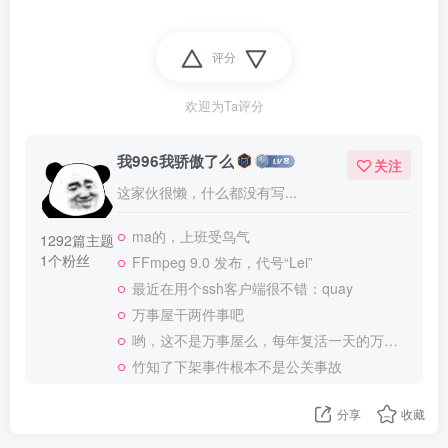
评分
欢迎为Ta评分
我996我骄傲了么
关注
这家伙很懒，什么都没有写...
ma的，上班受鸟气
1292篇主题
1个粉丝
FFmpeg 9.0 发布，代号“Lei”
最近在用个ssh客户端很不错：quay
万事屋干两件事吧
哟，这不是万事屋么，每年复活一天的万事屋
竹知了下架事件根本不是公关事故
分享
收藏