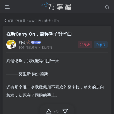
首页
万事屋
大众生活
吐槽
正文
在听Carry On，简称耗子升华曲
阿银
关注
私信
10个月前发布
3次阅读
真遗憾啊，我没能等到那一天
———莫里斯.柴尔德斯
还有那个唯一令我敬佩却不喜欢的桑卡拉，努力的走向
极端，却死在了同胞的手上。
评分