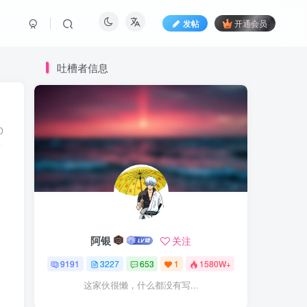
发帖
开通会员
吐槽者信息
0
阿银
关注
9191
3227
653
1
1580W+
这家伙很懒，什么都没有写...