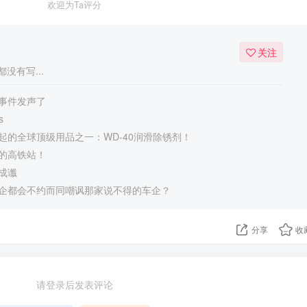
欢迎为Ta评分
关注
没有写...
事件发声了
s
起的全球顶级用品之一：WD-40润滑除锈剂！
的高铁站！
成谶
企都会不约而同嘲讽那家说不得的车企？
分享
收
请登录后发表评论