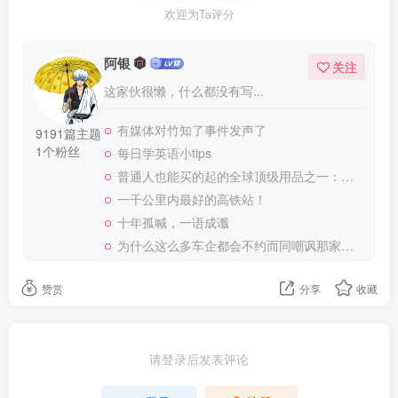
欢迎为Ta评分
阿银
关注
这家伙很懒，什么都没有写...
有媒体对竹知了事件发声了
9191篇主题
1个粉丝
每日学英语小tips
普通人也能买的起的全球顶级用品之一：WD-40润滑除锈剂！
一千公里内最好的高铁站！
十年孤喊，一语成谶
为什么这么多车企都会不约而同嘲讽那家说不得的车企？
赞赏
分享
收藏
请登录后发表评论