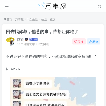
首页
万事屋
大众生活
生活
正文
回去找你叔，他惹的事，苦都让你吃了
阿银
关注
私信
10个月前发布
3次阅读
不过还好不是你爸的初恋，不然你就得站教室后面听了
(｡･ω･｡)ﾉ