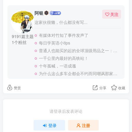
阿银
关注
这家伙很懒，什么都没有写...
有媒体对竹知了事件发声了
9191篇主题
1个粉丝
每日学英语小tips
普通人也能买的起的全球顶级用品之一：WD-40润滑除锈剂！
一千公里内最好的高铁站！
十年孤喊，一语成谶
为什么这么多车企都会不约而同嘲讽那家说不得的车企？
赞赏
分享
收藏
请登录后发表评论
登录
注册