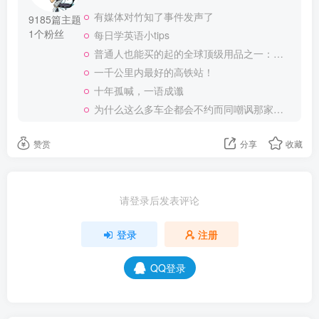
有媒体对竹知了事件发声了
9185篇主题
1个粉丝
每日学英语小tips
普通人也能买的起的全球顶级用品之一：WD-40润滑除锈剂！
一千公里内最好的高铁站！
十年孤喊，一语成谶
为什么这么多车企都会不约而同嘲讽那家说不得的车企？
赞赏
分享
收藏
请登录后发表评论
登录
注册
QQ登录