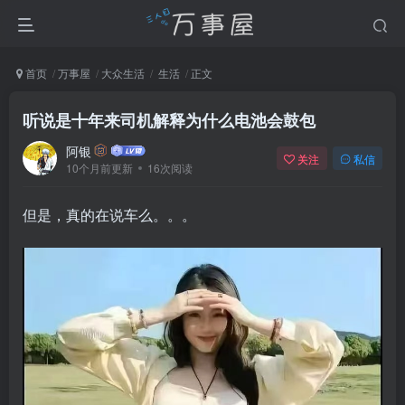
首页
万事屋
大众生活
生活
正文
听说是十年来司机解释为什么电池会鼓包
阿银
关注
私信
10个月前更新
16次阅读
但是，真的在说车么。。。