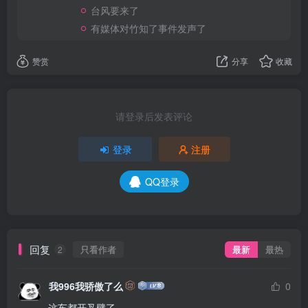
台风要来了
有媒体对竹知了事件发声了
赞赏
分享
收藏
请登录后发表评论
登录
注册
QQ登录
回复
只看作者
最新
最热
2
我996我骄傲了么
0
这车都开叉劈了