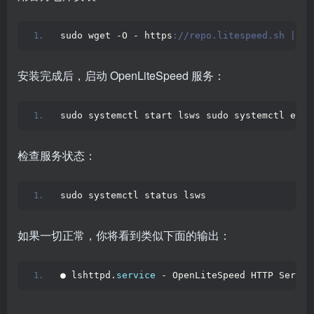
sudo wget -O - https
://repo.litespeed.sh | su
安装完成后，启动 OpenLiteSpeed 服务：
sudo systemctl start lsws sudo systemctl enab
检查服务状态：
sudo systemctl status lsws 
如果一切正常，你将看到类似下面的输出：
● lshttpd.
service
 - OpenLiteSpeed HTTP Server