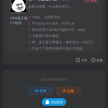
这家伙很懒，什么都没有写...
ma的，上班受鸟气
1292篇主题
1个粉丝
FFmpeg 9.0 发布，代号“Lei”
最近在用个ssh客户端很不错：quay
万事屋干两件事吧
哟，这不是万事屋么，每年复活一天的万事屋
竹知了下架事件根本不是公关事故
分享
收藏
请登录后发表评论
登录
注册
QQ登录