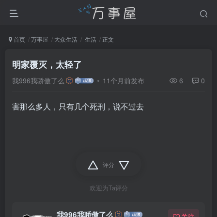
首页
万事屋
大众生活
生活
正文
明家覆灭，太轻了
我996我骄傲了么
11个月前发布
6
0
害那么多人，只有几个死刑，说不过去
评分
欢迎为Ta评分
我996我骄傲了么
关注