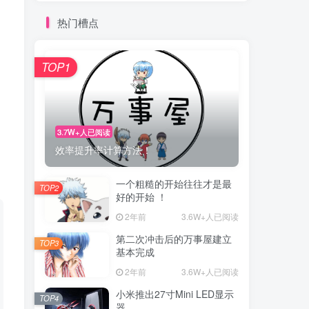
热门槽点
TOP1
3.7W+人已阅读
效率提升率计算方法！
一个粗糙的开始往往才是最
TOP2
好的开始 ！
2年前
3.6W+人已阅读
第二次冲击后的万事屋建立
TOP3
基本完成
2年前
3.6W+人已阅读
小米推出27寸Mini LED显示
TOP4
器