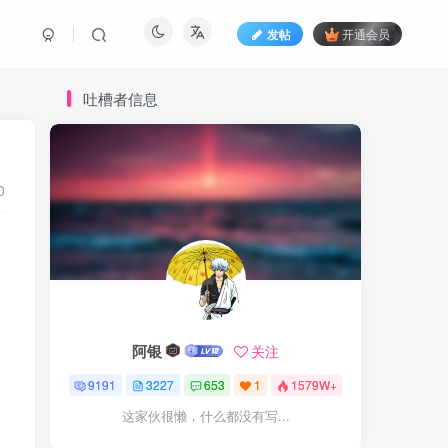
发帖
开通会员
吐槽者信息
0
阿银
关注
9191
3227
653
1
1579W+
这家伙很懒，什么都没有写...