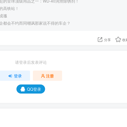
起的全球顶级用品之一：WD-40润滑除锈剂！
的高铁站！
成谶
企都会不约而同嘲讽那家说不得的车企？
分享
收
请登录后发表评论
登录
注册
QQ登录